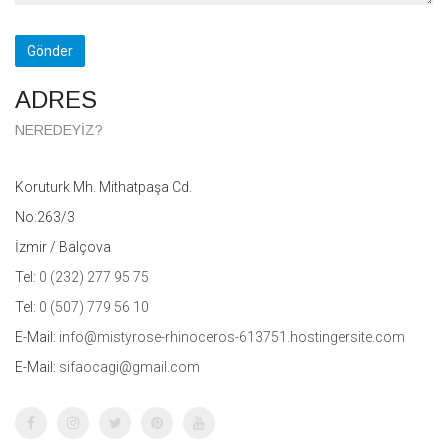
Gönder
ADRES
NEREDEYIZ?
Koruturk Mh. Mithatpaşa Cd.
No:263/3
İzmir / Balçova
Tel:
0 (232) 277 95 75
Tel:
0 (507) 779 56 10
E-Mail:
info@mistyrose-rhinoceros-613751.hostingersite.com
E-Mail:
sifaocagi@gmail.com