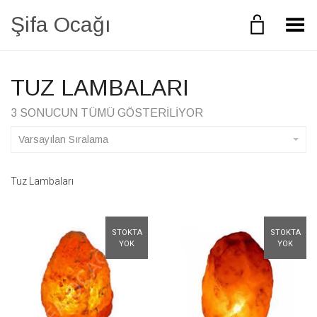
Şifa Ocağı
Toggle Menu
TUZ LAMBALARI
3 SONUCUN TÜMÜ GÖSTERILIYOR
Varsayılan Sıralama
Tuz Lambaları
STOKTA
STOKTA
YOK
YOK