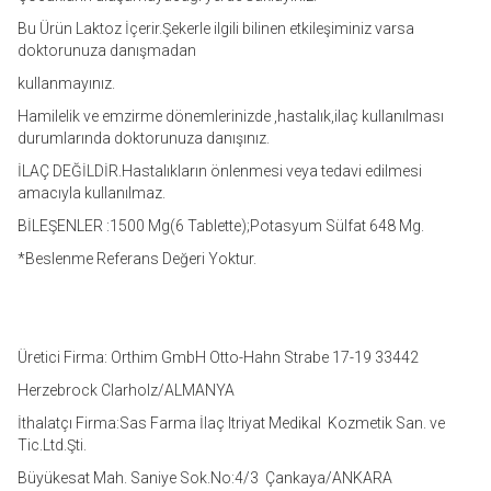
Bu Ürün Laktoz İçerir.Şekerle ilgili bilinen etkileşiminiz varsa
doktorunuza danışmadan
kullanmayınız.
Hamilelik ve emzirme dönemlerinizde ,hastalık,ilaç kullanılması
durumlarında doktorunuza danışınız.
İLAÇ DEĞİLDİR.Hastalıkların önlenmesi veya tedavi edilmesi
amacıyla kullanılmaz.
BİLEŞENLER :1500 Mg(6 Tablette);Potasyum Sülfat 648 Mg.
*Beslenme Referans Değeri Yoktur.
Üretici Firma: Orthim GmbH Otto-Hahn Strabe 17-19 33442
Herzebrock Clarholz/ALMANYA
İthalatçı Firma:Sas Farma İlaç Itriyat Medikal Kozmetik San. ve
Tic.Ltd.Şti.
Büyükesat Mah. Saniye Sok.No:4/3 Çankaya/ANKARA