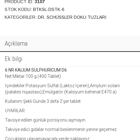
PRODUCT ID:
3107
STOK KODU:
BTKSL-DSTK-6
KATEGORILER:
DR. SCHÜSSLER DOKU TUZLARI
Açıklama
Ek bilgi
6 NR KALIUM SULPHURICUM D6
Net Miktar:100 g.(400 Tablet)
İçindekiler:Potasyum Sülfat (Laktoz İçeren),Amylum solani
(patates nişastası),Emülgatör (Kalsiyum behenat E470 a)
Kullanım Şekli:Günde 3 defa 2’şer tablet
UYARILAR:
Tavsiye edilen günlük porsiyonu aşmayın.
Takviye edici gıdalar normal beslenmenin yerine geçemez.
Çocukların ulaşamayacağı yerde saklayınız.