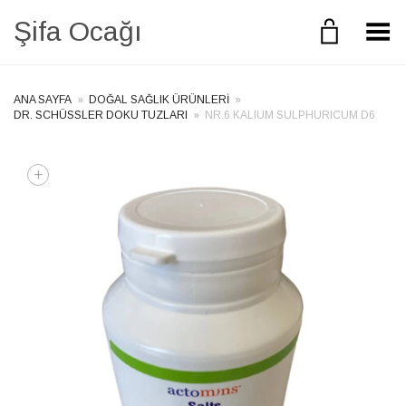
Şifa Ocağı
Toggle Menu
ANA SAYFA
»
DOĞAL SAĞLIK ÜRÜNLERI
»
DR. SCHÜSSLER DOKU TUZLARI
»
NR.6 KALIUM SULPHURICUM D6
+