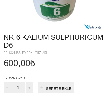
NR.6 KALIUM SULPHURICUM
D6
DR. SCHÜSSLER DOKU TUZLARI
600,00
₺
16 adet stokta
NR.6
SEPETE EKLE
KALIUM
SULPHURICUM
D6
adet