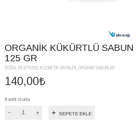
ORGANİK KÜKÜRTLÜ SABUN
125 GR
DOĞAL VE BITKISEL KOZMETIK ÜRÜNLER
,
ORGANIK SABUNLAR
140,00
₺
8 adet stokta
ORGANİK
SEPETE EKLE
KÜKÜRTLÜ
SABUN
125
GR
adet