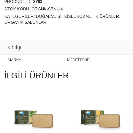
PRODUCT ID:
2793
STOK KODU:
ORGNK-SBN-14
KATEGORILER:
DOĞAL VE BITKISEL KOZMETIK ÜRÜNLER
,
ORGANIK SABUNLAR
Ek bilgi
MARKA
MECİTEFENDİ
İLGILI ÜRÜNLER