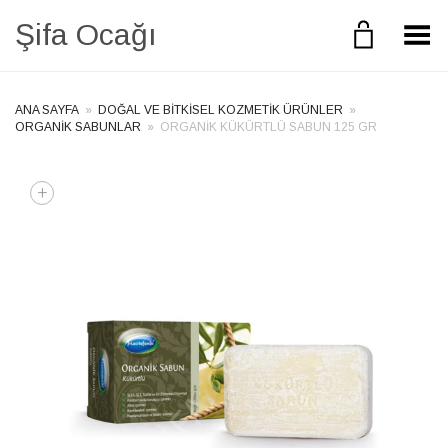
Şifa Ocağı
Toggle Menu
ANA SAYFA
»
DOĞAL VE BITKISEL KOZMETIK ÜRÜNLER
»
ORGANIK SABUNLAR
»
ORGANİK KÜKÜRTLÜ SABUN 125 GR
+