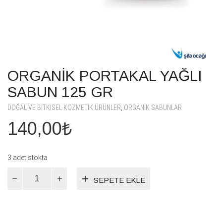
ORGANİK PORTAKAL YAĞLI
SABUN 125 GR
DOĞAL VE BITKISEL KOZMETIK ÜRÜNLER
,
ORGANIK SABUNLAR
140,00
₺
3 adet stokta
ORGANİK
SEPETE EKLE
PORTAKAL
YAĞLI
SABUN
125
GR