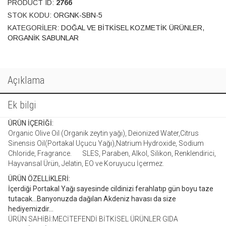
PRODUCT ID:
2766
adet
STOK KODU:
ORGNK-SBN-5
KATEGORILER:
DOĞAL VE BITKISEL KOZMETIK ÜRÜNLER
,
ORGANIK SABUNLAR
Açıklama
Ek bilgi
ÜRÜN İÇERİĞİ:
Organic Olive Oil (Organik zeytin yağı), Deionized Water,Citrus
Sinensis Oil(Portakal Uçucu Yağı),Natrium Hydroxide, Sodium
Chloride, Fragrance. SLES, Paraben, Alkol, Silikon, Renklendirici,
Hayvansal Ürün, Jelatin, EO ve Koruyucu İçermez.
ÜRÜN ÖZELLİKLERİ:
İçerdiği Portakal Yağı sayesinde cildinizi ferahlatıp gün boyu taze
tutacak…Banyonuzda dağılan Akdeniz havası da size
hediyemizdir…
ÜRÜN SAHİBİ:MECİTEFENDİ BİTKİSEL ÜRÜNLER GIDA