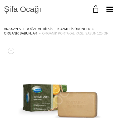
Şifa Ocağı
Toggle Menu
ANA SAYFA
»
DOĞAL VE BITKISEL KOZMETIK ÜRÜNLER
»
ORGANIK SABUNLAR
»
ORGANİK PORTAKAL YAĞLI SABUN 125 GR
+