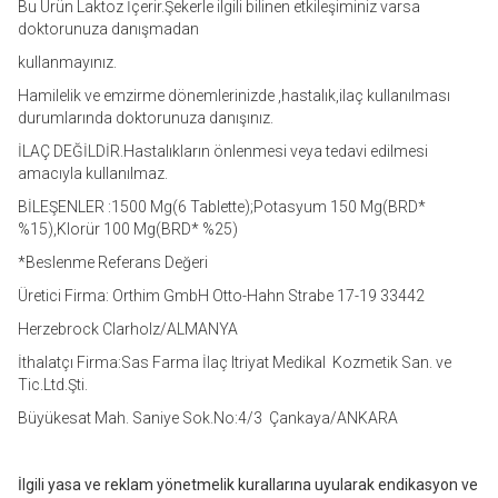
Bu Ürün Laktoz İçerir.Şekerle ilgili bilinen etkileşiminiz varsa
doktorunuza danışmadan
kullanmayınız.
Hamilelik ve emzirme dönemlerinizde ,hastalık,ilaç kullanılması
durumlarında doktorunuza danışınız.
İLAÇ DEĞİLDİR.Hastalıkların önlenmesi veya tedavi edilmesi
amacıyla kullanılmaz.
BİLEŞENLER :1500 Mg(6 Tablette);Potasyum 150 Mg(BRD*
%15),Klorür 100 Mg(BRD* %25)
*Beslenme Referans Değeri
Üretici Firma: Orthim GmbH Otto-Hahn Strabe 17-19 33442
Herzebrock Clarholz/ALMANYA
İthalatçı Firma:Sas Farma İlaç Itriyat Medikal Kozmetik San. ve
Tic.Ltd.Şti.
Büyükesat Mah. Saniye Sok.No:4/3 Çankaya/ANKARA
İlgili yasa ve reklam yönetmelik kurallarına uyularak endikasyon ve