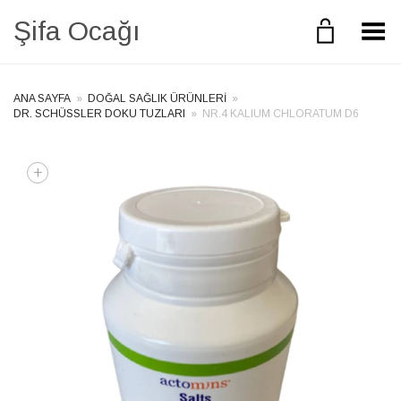
Şifa Ocağı
Toggle Menu
ANA SAYFA
»
DOĞAL SAĞLIK ÜRÜNLERI
»
DR. SCHÜSSLER DOKU TUZLARI
»
NR.4 KALIUM CHLORATUM D6
+