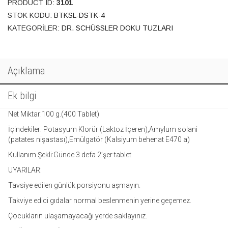
PRODUCT ID:
3101
STOK KODU:
BTKSL-DSTK-4
KATEGORILER:
DR. SCHÜSSLER DOKU TUZLARI
Açıklama
Ek bilgi
Net Miktar:100 g.(400 Tablet)
İçindekiler: Potasyum Klorür (Laktoz İçeren),Amylum solani
(patates nişastası),Emülgatör (Kalsiyum behenat E470 a)
Kullanım Şekli:Günde 3 defa 2’şer tablet
UYARILAR:
Tavsiye edilen günlük porsiyonu aşmayın.
Takviye edici gıdalar normal beslenmenin yerine geçemez.
Çocukların ulaşamayacağı yerde saklayınız.