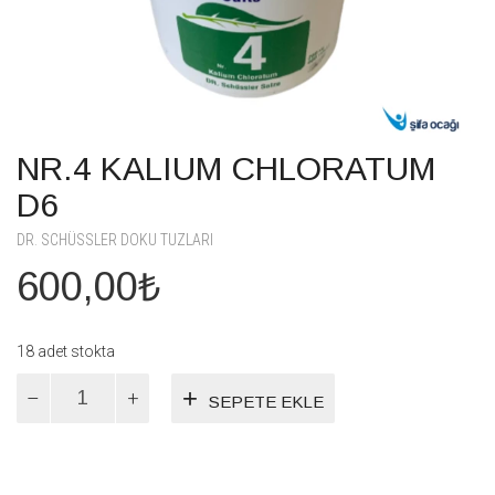
NR.4 KALIUM CHLORATUM
D6
DR. SCHÜSSLER DOKU TUZLARI
600,00
₺
18 adet stokta
NR.4
SEPETE EKLE
KALIUM
CHLORATUM
D6
adet