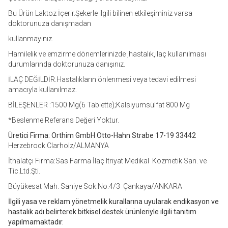
Bu Ürün Laktoz İçerir.Şekerle ilgili bilinen etkileşiminiz varsa
doktorunuza danışmadan
kullanmayınız.
Hamilelik ve emzirme dönemlerinizde ,hastalık,ilaç kullanılması
durumlarında doktorunuza danışınız.
İLAÇ DEĞİLDİR.Hastalıkların önlenmesi veya tedavi edilmesi
amacıyla kullanılmaz.
BİLEŞENLER :1500 Mg(6 Tablette);Kalsiyumsülfat 800 Mg
*Beslenme Referans Değeri Yoktur.
Üretici Firma: Orthim GmbH Otto-Hahn Strabe 17-19 33442
Herzebrock Clarholz/ALMANYA
İthalatçı Firma:Sas Farma İlaç Itriyat Medikal Kozmetik San. ve
Tic.Ltd.Şti.
Büyükesat Mah. Saniye Sok.No:4/3 Çankaya/ANKARA
İlgili yasa ve reklam yönetmelik kurallarına uyularak endikasyon ve
hastalık adı belirterek bitkisel destek ürünleriyle ilgili tanıtım
yapılmamaktadır.