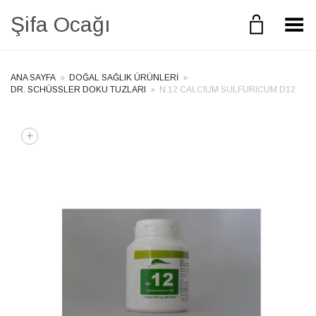
Şifa Ocağı
Toggle Menu
ANA SAYFA
»
DOĞAL SAĞLIK ÜRÜNLERI
»
DR. SCHÜSSLER DOKU TUZLARI
»
N.12 CALCIUM SULFURICUM D12
+