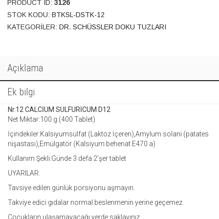
PRODUCT ID:
3126
STOK KODU:
BTKSL-DSTK-12
KATEGORILER:
DR. SCHÜSSLER DOKU TUZLARI
Açıklama
Ek bilgi
Nr.12 CALCİUM SULFURİCUM D12
Net Miktar:100 g.(400 Tablet)
İçindekiler:Kalsiyumsülfat (Laktoz İçeren),Amylum solani (patates
nişastası),Emülgatör (Kalsiyum behenat E470 a)
Kullanım Şekli:Günde 3 defa 2’şer tablet
UYARILAR:
Tavsiye edilen günlük porsiyonu aşmayın.
Takviye edici gıdalar normal beslenmenin yerine geçemez.
Çocukların ulaşamayacağı yerde saklayınız.