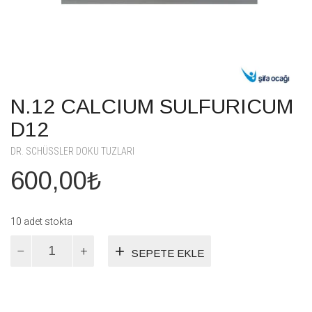
N.12 CALCIUM SULFURICUM
D12
DR. SCHÜSSLER DOKU TUZLARI
600,00
₺
10 adet stokta
N.12
SEPETE EKLE
CALCIUM
SULFURICUM
D12
adet